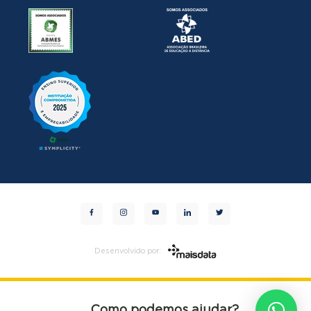
facebook
instagram
youtube
linkedin
twitter
Como podemos ajudar?